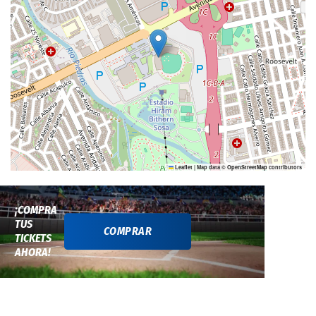
Leaflet
|
Map data ©
OpenStreetMap
contributors
¡COMPRA
TUS
COMPRAR
TICKETS
AHORA!