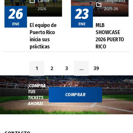
Caribe
Temporada
26
23
2026
2025-26
ENE
ENE
1
2
3
…
39
¡COMPRA
TUS
COMPRAR
TICKETS
AHORA!