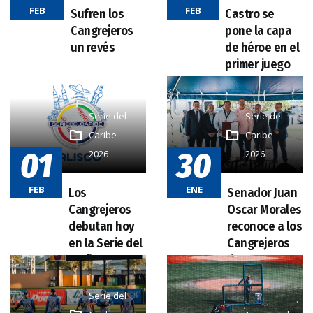
FEB
FEB
Serie del
Serie del
Caribe
Caribe
01
30
2026
2026
FEB
ENE
Serie del