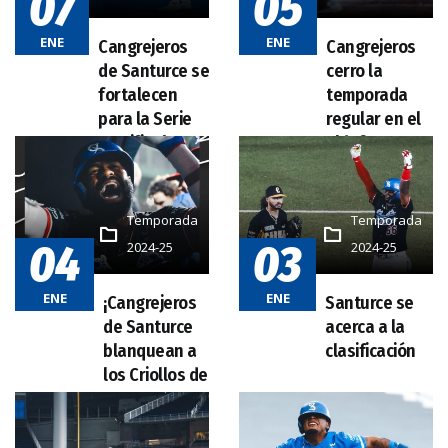
07
05
ENE
ENE
Temporada
Temporada
04
03
2024-25
2024-25
ENE
ENE