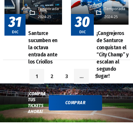
Temporada
Temporada
31
30
2024-25
2024-25
DIC
DIC
1
2
3
…
5
¡COMPRA
TUS
COMPRAR
TICKETS
AHORA!