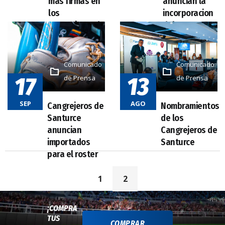
Comunicado
Comunicado
17
13
de Prensa
de Prensa
SEP
AGO
1
2
¡COMPRA
TUS
COMPRAR