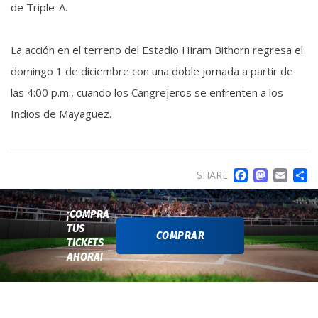
de Triple-A.
La acción en el terreno del Estadio Hiram Bithorn regresa el
domingo 1 de diciembre con una doble jornada a partir de
las 4:00 p.m., cuando los Cangrejeros se enfrenten a los
Indios de Mayagüez.
FACE
MA
EM
SHARE
¡COMPRA
TUS
COMPRAR
TICKETS
AHORA!