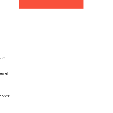
-25
en el
 poner