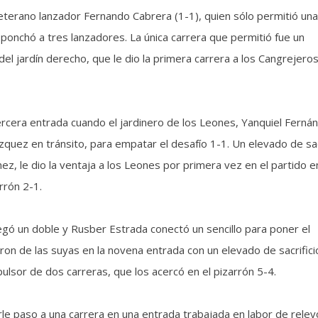
veterano lanzador Fernando Cabrera (1-1), quien sólo permitió una
 ponchó a tres lanzadores. La única carrera que permitió fue un
el jardín derecho, que le dio la primera carrera a los Cangrejeros
rcera entrada cuando el jardinero de los Leones, Yanquiel Ferná
zquez en tránsito, para empatar el desafío 1-1. Un elevado de sac
ez, le dio la ventaja a los Leones por primera vez en el partido en
rrón 2-1.
pegó un doble y Rusber Estrada conectó un sencillo para poner el
on de las suyas en la novena entrada con un elevado de sacrifici
ulsor de dos carreras, que los acercó en el pizarrón 5-4.
rle paso a una carrera en una entrada trabajada en labor de relev