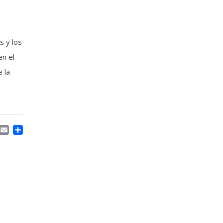
s y los
en el
 la
ACEBOOK
MASTODON
EMAIL
COMPARTIR