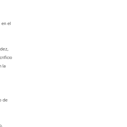
 en el
ndez,
rificio
 la
o de
o.