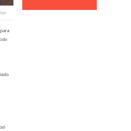
rior
 para
íodo
eñado
bió