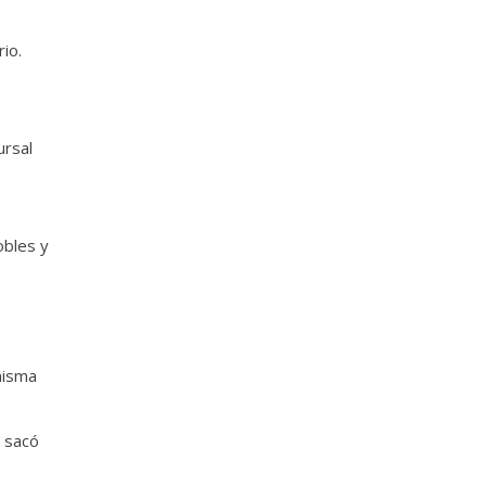
io.
ursal
obles y
misma
, sacó