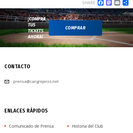
FACE
MA
EM
SHARE
¡COMPRA
TUS
COMPRAR
TICKETS
AHORA!
CONTACTO
prensa@cangrejeros.net
ENLACES RÁPIDOS
Comunicado de Prensa
Historia del Club