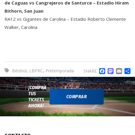
de Caguas vs Cangrejeros de Santurce – Estadio Hiram
Bithorn, San Juan
RA12 vs Gigantes de Carolina – Estadio Roberto Clemente
Walker, Carolina
FACE
MA
EM
,
,
Béisbol
LBPRC
Pretemporada
SHARE
¡COMPRA
TUS
COMPRAR
TICKETS
AHORA!