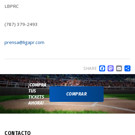
LBPRC
(787) 379-2493
prensa@ligapr.com
FACE
MA
EM
SHARE
¡COMPRA
TUS
COMPRAR
TICKETS
AHORA!
CONTACTO