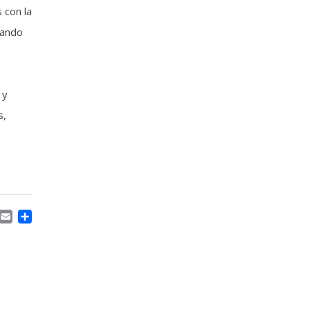
 con la
uando
 y
s,
ACEBOOK
MASTODON
EMAIL
COMPARTIR