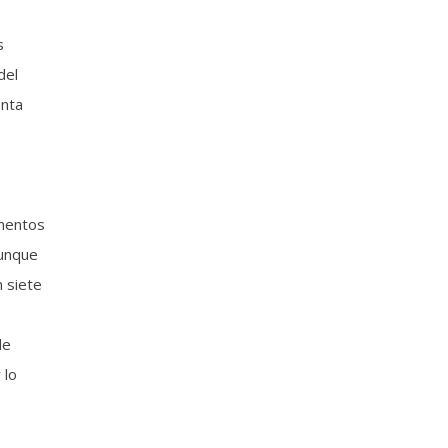
s
del
enta
omentos
aunque
 siete
de
 lo