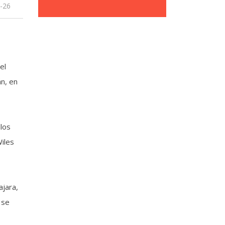
-26
el
n, en
llos
Wiles
ajara,
 se