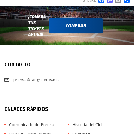
FACE
MA
EM
SHARE
¡COMPRA
TUS
COMPRAR
TICKETS
AHORA!
CONTACTO
prensa@cangrejeros.net
ENLACES RÁPIDOS
Comunicado de Prensa
Historia del Club
Estadio Hiram Bithorn
Contacto