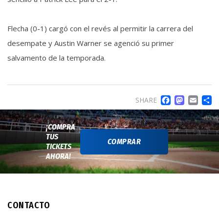
Flecha (0-1) cargó con el revés al permitir la carrera del
desempate y Austin Warner se agenció su primer
salvamento de la temporada.
FACE
MA
EM
SHARE
¡COMPRA
TUS
COMPRAR
TICKETS
AHORA!
CONTACTO