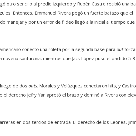
gó otro sencillo al predio izquierdo y Rubén Castro recibió una b
 azules. Entonces, Emmanuel Rivera pegó un fuerte batazo que el
 manejar y por un error de fildeo llegó a la inicial al tiempo que
teamericano conectó una roleta por la segunda base para
out
forz
la novena santurcina, mientras que Jack López puso el partido 5-3
r luego de dos
outs
. Morales y Velázquez conectaron hits, y Castro
ue el derecho Jefry Yan apretó el brazo y dominó a Rivera con ele
arreras en dos tercios de entrada. El derecho de los Leones, Ji