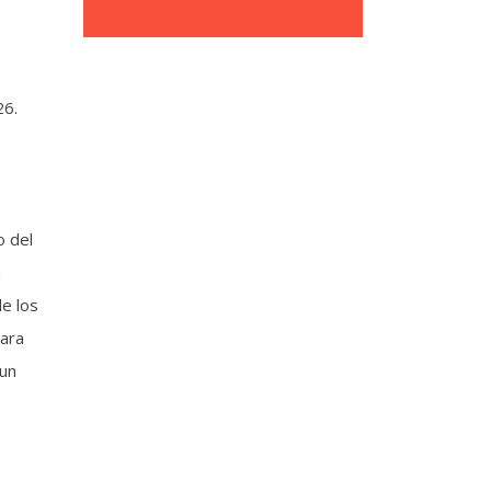
26.
o del
a
de los
para
 un