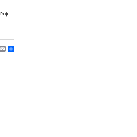
Rojo.
ACEBOOK
MASTODON
EMAIL
COMPARTIR