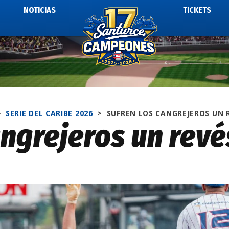
NOTICIAS
TICKETS
>
SERIE DEL CARIBE 2026
>
SUFREN LOS CANGREJEROS UN 
angrejeros un revé