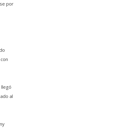
ase por
ado
 con
 llegó
vado al
mmy