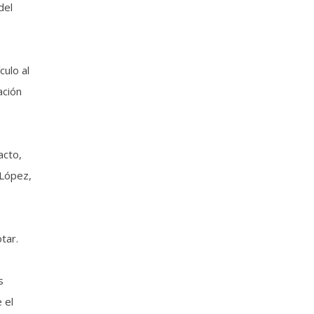
del
culo al
ación
acto,
 López,
tar.
s
 el